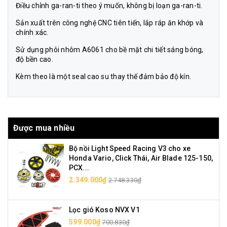
Điều chỉnh ga-ran-ti theo ý muốn, không bị loạn ga-ran-ti.
Sản xuất trên công nghệ CNC tiên tiến, lắp ráp ăn khớp và
chính xác.
Sử dụng phôi nhôm A6061 cho bề mặt chi tiết sáng bóng,
độ bền cao.
Kèm theo là một seal cao su thay thế đảm bảo độ kín.
Được mua nhiều
Bộ nồi Light Speed Racing V3 cho xe
Honda Vario, Click Thái, Air Blade 125-150,
PCX...
2.349.000₫
2.748.330₫
Lọc gió Koso NVX V1
599.000₫
700.830₫