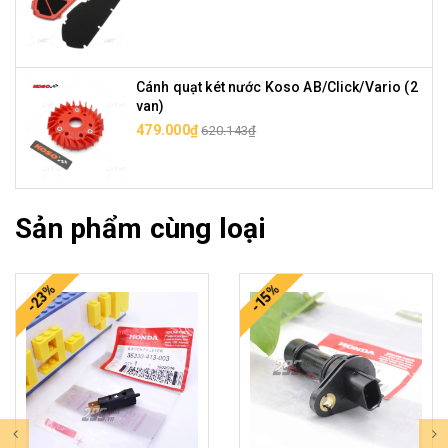
Cánh quạt két nước Koso AB/Click/Vario (2
van)
479.000₫
620.143₫
Sản phẩm cùng loại
-23%
-15%