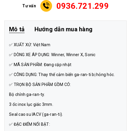
0936.721.299
Tư vấn
Mô tả
Hướng dẫn mua hàng
✅ XUẤT XỨ: Việt Nam
✅ DÒNG XE ÁP DỤNG: Winner, Winner X, Sonic
✅ MÃ SẢN PHẨM: Đang cập nhật
✅ CÔNG DỤNG: Thay thế cảm biến ga-ran-ti bị hỏng hóc.
✅ TRỌN BỘ SẢN PHẨM GỒM CÓ:
Bộ chỉnh ga-ran-ty.
3 ốc inox lục giác 3mm.
Seal cao su IACV (ga-ran-ti).
✅ ĐẶC ĐIỂM NỔI BẬT: