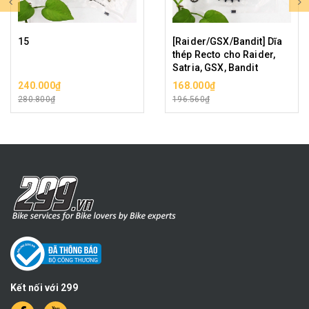
15
[Raider/GSX/Bandit] Dĩa
thép Recto cho Raider,
Satria, GSX, Bandit
240.000₫
168.000₫
280.800₫
196.560₫
Kết nối với 299