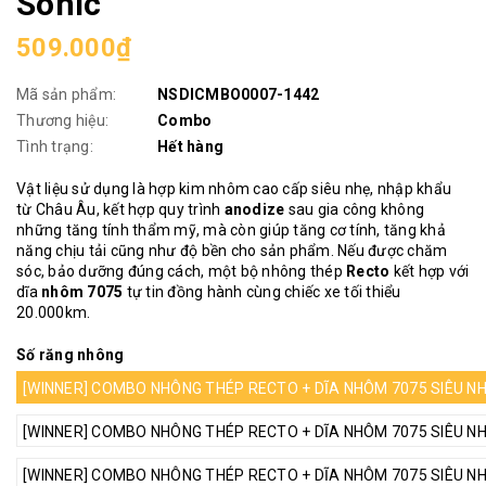
Sonic
509.000₫
Mã sản phẩm:
NSDICMBO0007-1442
Thương hiệu:
Combo
Tình trạng:
Hết hàng
Vật liệu sử dụng là hợp kim nhôm cao cấp siêu nhẹ, nhập khẩu
từ Châu Âu, kết hợp quy trình
anodize
sau gia công không
những tăng tính thẩm mỹ, mà còn giúp tăng cơ tính, tăng khả
năng chịu tải cũng như độ bền cho sản phẩm. Nếu được chăm
sóc, bảo dưỡng đúng cách, một bộ nhông thép
Recto
kết hợp với
dĩa
nhôm
7075
tự tin đồng hành cùng chiếc xe tối thiểu
20.000km.
Số răng nhông
[WINNER] COMBO NHÔNG THÉP RECTO + DĨA NHÔM 7075 SIÊU NHẸ 
[WINNER] COMBO NHÔNG THÉP RECTO + DĨA NHÔM 7075 SIÊU NHẸ 
[WINNER] COMBO NHÔNG THÉP RECTO + DĨA NHÔM 7075 SIÊU NHẸ 