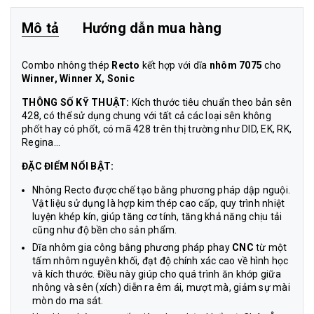
Mô tả
Hướng dẫn mua hàng
Combo nhông thép
Recto
kết hợp với dĩa
nhôm
7075
cho
Winner, Winner X, Sonic
THÔNG SỐ KỸ THUẬT:
Kích thước tiêu chuẩn theo bản sên
428, có thể sử dụng chung với tất cả các loại sên không
phốt hay có phốt, có mã 428 trên thị trường như DID, EK, RK,
Regina…
ĐẶC ĐIỂM NỔI BẬT:
Nhông Recto được chế tạo bằng phương pháp dập nguội.
Vật liệu sử dụng là hợp kim thép cao cấp, quy trình nhiệt
luyện khép kín, giúp tăng cơ tính, tăng khả năng chịu tải
cũng như độ bền cho sản phẩm.
Dĩa nhôm gia công bằng phương pháp phay
CNC
từ một
tấm nhôm nguyên khối, đạt độ chính xác cao về hình học
và kích thước. Điều này giúp cho quá trình ăn khớp giữa
nhông và sên (xích) diễn ra êm ái, mượt mà, giảm sự mài
mòn do ma sát.