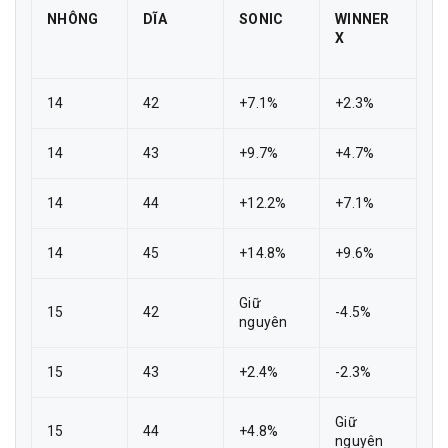
NHÔNG
DĨA
SONIC
WINNER
X
14
42
+7.1%
+2.3%
14
43
+9.7%
+4.7%
14
44
+12.2%
+7.1%
14
45
+14.8%
+9.6%
Giữ
15
42
-4.5%
nguyên
15
43
+2.4%
-2.3%
Giữ
15
44
+4.8%
nguyên