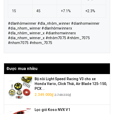
15
45
+7.1%
+2.3%
#dĩanhômwinner #dĩa_nhôm_winner #dianhomwinner
#dia_nhom_winner #dĩanhômwinnerx
#dĩa_nhôm_winner_x #dianhomwinnerx
#dia_nhom_winner_x #nhôm7075 #nhôm_7075
#nhom7075 #nhom_7075
Được mua nhiều
Bộ nồi Light Speed Racing V3 cho xe
Honda Vario, Click Thái, Air Blade 125-150,
PCX...
2.349.000₫
2.748.330₫
Lọc gió Koso NVX V1