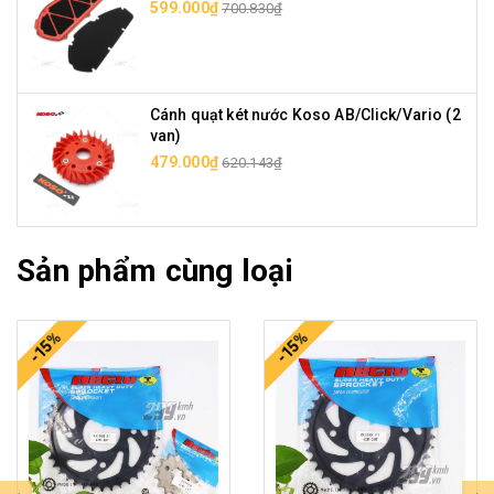
599.000₫
700.830₫
Cánh quạt két nước Koso AB/Click/Vario (2
van)
479.000₫
620.143₫
Sản phẩm cùng loại
-15%
-15%