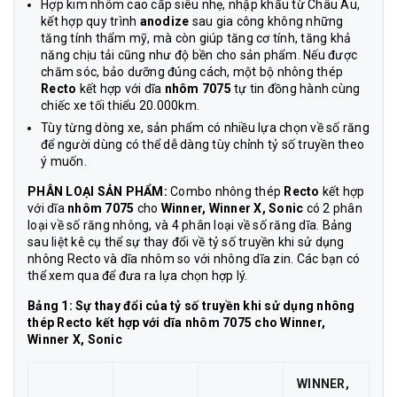
Hợp kim nhôm cao cấp siêu nhẹ, nhập khẩu từ Châu Âu,
kết hợp quy trình
anodize
sau gia công không những
tăng tính thẩm mỹ, mà còn giúp tăng cơ tính, tăng khả
năng chịu tải cũng như độ bền cho sản phẩm. Nếu được
chăm sóc, bảo dưỡng đúng cách, một bộ nhông thép
Recto
kết hợp với dĩa
nhôm
7075
tự tin đồng hành cùng
chiếc xe tối thiểu 20.000km.
Tùy từng dòng xe, sản phẩm có nhiều lựa chọn về số răng
để người dùng có thể dễ dàng tùy chỉnh tỷ số truyền theo
ý muốn.
PHÂN LOẠI SẢN PHẨM:
Combo nhông thép
Recto
kết hợp
với dĩa
nhôm
7075
cho
Winner, Winner X, Sonic
có 2 phân
loại về số răng nhông, và 4 phân loại về số răng dĩa. Bảng
sau liệt kê cụ thể sự thay đổi về tỷ số truyền khi sử dụng
nhông Recto và dĩa nhôm so với nhông dĩa zin. Các bạn có
thể xem qua để đưa ra lựa chọn hợp lý.
Bảng 1: Sự thay đổi của tỷ số truyền khi sử dụng nhông
thép Recto kết hợp với dĩa nhôm 7075 cho Winner,
Winner X, Sonic
WINNER,