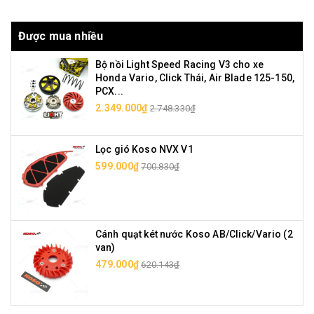
Được mua nhiều
Bộ nồi Light Speed Racing V3 cho xe
Honda Vario, Click Thái, Air Blade 125-150,
PCX...
2.349.000₫
2.748.330₫
Lọc gió Koso NVX V1
599.000₫
700.830₫
Cánh quạt két nước Koso AB/Click/Vario (2
van)
479.000₫
620.143₫