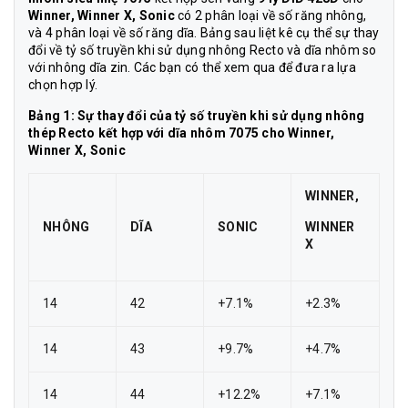
Winner, Winner X, Sonic
có 2 phân loại về số răng nhông,
và 4 phân loại về số răng dĩa. Bảng sau liệt kê cụ thể sự thay
đổi về tỷ số truyền khi sử dụng nhông Recto và dĩa nhôm so
với nhông dĩa zin. Các bạn có thể xem qua để đưa ra lựa
chọn hợp lý.
Bảng 1: Sự thay đổi của tỷ số truyền khi sử dụng nhông
thép Recto kết hợp với dĩa nhôm 7075 cho Winner,
Winner X, Sonic
WINNER,
NHÔNG
DĨA
SONIC
WINNER
X
14
42
+7.1%
+2.3%
14
43
+9.7%
+4.7%
14
44
+12.2%
+7.1%