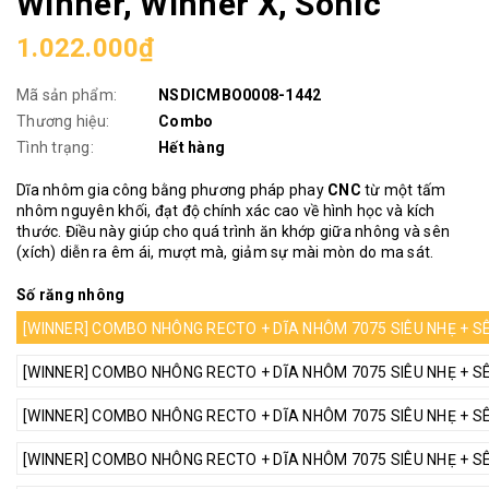
Winner, Winner X, Sonic
1.022.000₫
Mã sản phẩm:
NSDICMBO0008-1442
Thương hiệu:
Combo
Tình trạng:
Hết hàng
Dĩa nhôm gia công bằng phương pháp phay
CNC
từ một tấm
nhôm nguyên khối, đạt độ chính xác cao về hình học và kích
thước. Điều này giúp cho quá trình ăn khớp giữa nhông và sên
(xích) diễn ra êm ái, mượt mà, giảm sự mài mòn do ma sát.
Số răng nhông
[WINNER] COMBO NHÔNG RECTO + DĨA NHÔM 7075 SIÊU NHẸ + SÊN 
[WINNER] COMBO NHÔNG RECTO + DĨA NHÔM 7075 SIÊU NHẸ + SÊN 
[WINNER] COMBO NHÔNG RECTO + DĨA NHÔM 7075 SIÊU NHẸ + SÊN 
[WINNER] COMBO NHÔNG RECTO + DĨA NHÔM 7075 SIÊU NHẸ + SÊN 