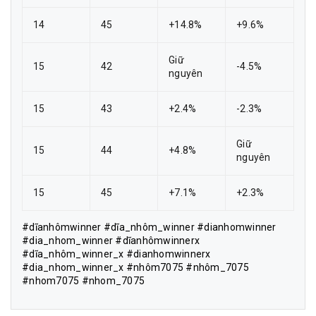
14
45
+14.8%
+9.6%
Giữ
15
42
-4.5%
nguyên
15
43
+2.4%
-2.3%
Giữ
15
44
+4.8%
nguyên
15
45
+7.1%
+2.3%
#dĩanhômwinner #dĩa_nhôm_winner #dianhomwinner
#dia_nhom_winner #dĩanhômwinnerx
#dĩa_nhôm_winner_x #dianhomwinnerx
#dia_nhom_winner_x #nhôm7075 #nhôm_7075
#nhom7075 #nhom_7075