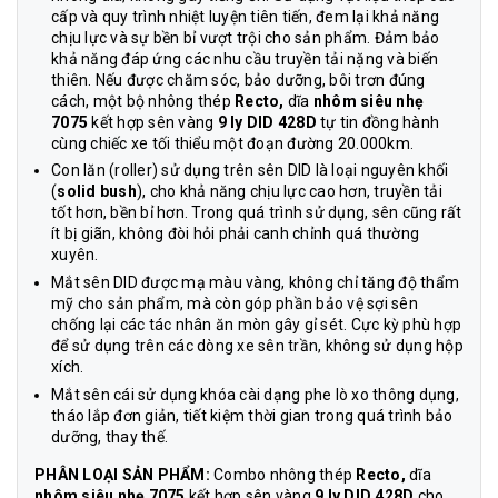
cấp và quy trình nhiệt luyện tiên tiến, đem lại khả năng
chịu lực và sự bền bỉ vượt trội cho sản phẩm. Đảm bảo
khả năng đáp ứng các nhu cầu truyền tải nặng và biến
thiên. Nếu được chăm sóc, bảo dưỡng, bôi trơn đúng
cách, một bộ nhông thép
Recto,
dĩa
nhôm
siêu nhẹ
7075
kết hợp sên vàng
9 ly DID 428D
tự tin đồng hành
cùng chiếc xe tối thiểu một đoạn đường 20.000km.
Con lăn (roller) sử dụng trên sên DID là loại nguyên khối
(
solid bush
), cho khả năng chịu lực cao hơn, truyền tải
tốt hơn, bền bỉ hơn. Trong quá trình sử dụng, sên cũng rất
ít bị giãn, không đòi hỏi phải canh chỉnh quá thường
xuyên.
Mắt sên DID được mạ màu vàng, không chỉ tăng độ thẩm
mỹ cho sản phẩm, mà còn góp phần bảo vệ sợi sên
chống lại các tác nhân ăn mòn gây gỉ sét. Cực kỳ phù hợp
để sử dụng trên các dòng xe sên trần, không sử dụng hộp
xích.
Mắt sên cái sử dụng khóa cài dạng phe lò xo thông dụng,
tháo lắp đơn giản, tiết kiệm thời gian trong quá trình bảo
dưỡng, thay thế.
PHÂN LOẠI SẢN PHẨM:
Combo nhông thép
Recto,
dĩa
nhôm
siêu nhẹ 7075
kết hợp sên vàng
9 ly DID 428D
cho