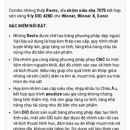
Combo nhông thép
Recto,
dĩa
nhôm
siêu nhẹ 7075
kết hợp
sên vàng
9 ly DID 428D
cho
Winner, Winner X, Sonic
ĐẶC ĐIỂM NỔI BẬT:
Nhông
Recto
được chế tạo bằng phương pháp dập nguội.
Vật liệu sử dụng là hợp kim thép cao cấp, quy trình nhiệt
luyện khép kín, giúp tăng cơ tính, tăng khả năng chịu tải
cũng như độ bền cho sản phẩm.
Dĩa nhôm gia công bằng phương pháp phay
CNC
từ một
tấm nhôm nguyên khối, đạt độ chính xác cao về hình học
và kích thước. Điều này giúp cho quá trình ăn khớp giữa
nhông và sên (xích) diễn ra êm ái, mượt mà, giảm sự mài
mòn do ma sát.
Hợp kim nhôm cao cấp siêu nhẹ, nhập khẩu từ Châu Âu,
kết hợp quy trình
anodize
sau gia công không những
tăng tính thẩm mỹ, mà còn giúp tăng cơ tính, tăng khả
năng chịu tải cũng như độ bền cho sản phẩm.
Sên
DID
được sản xuất bằng phương pháp dập tạo hình
tinh xảo, mắt sên DID luôn đạt được độ chính xác rất cao
về kích thước hình học, đảm bảo sự ăn khớp mượt mà với
nhông dĩa, không gây tiếng ồn. Sử dụng vật liệu thép cao