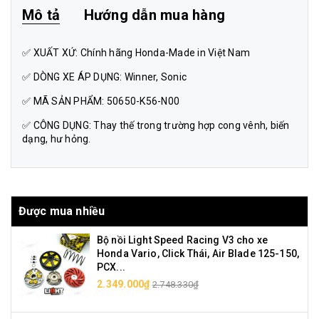
Mô tả
Hướng dẫn mua hàng
✅ XUẤT XỨ: Chính hãng Honda-Made in Việt Nam
✅ DÒNG XE ÁP DỤNG: Winner, Sonic
✅ MÃ SẢN PHẨM: 50650-K56-N00
✅ CÔNG DỤNG: Thay thế trong trường hợp cong vênh, biến
dạng, hư hỏng.
Được mua nhiều
Bộ nồi Light Speed Racing V3 cho xe
Honda Vario, Click Thái, Air Blade 125-150,
PCX...
2.349.000₫
2.748.330₫