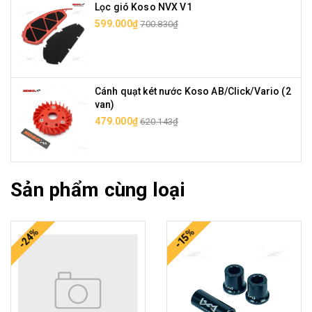
Lọc gió Koso NVX V1
599.000₫
700.830₫
Cánh quạt két nước Koso AB/Click/Vario (2
van)
479.000₫
620.143₫
Sản phẩm cùng loại
-24%
-15%