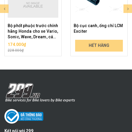
Bộ phốt phuộc trước chính
Bộ cục canh, ống chỉ LCM
hãng Honda cho xe Vario,
Exciter
Sonic, Wave, Dream, các
xe phổ thông cỡ nhỏ
174.000₫
119.000₫
HẾT HÀNG
228.000₫
139.230₫
Kết nối với 299