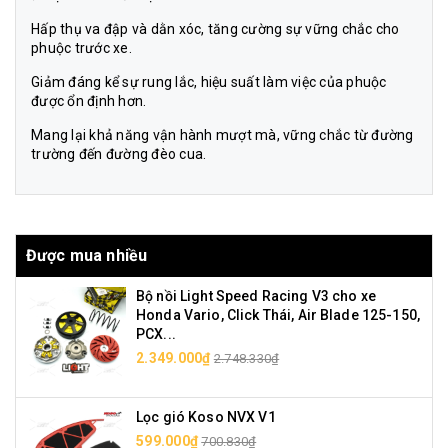
Hấp thụ va đập và dằn xóc, tăng cường sự vững chắc cho
phuộc trước xe.
Giảm đáng kể sự rung lắc, hiệu suất làm việc của phuộc
được ổn định hơn.
Mang lại khả năng vận hành mượt mà, vững chắc từ đường
trường đến đường đèo cua.
Được mua nhiều
Bộ nồi Light Speed Racing V3 cho xe
Honda Vario, Click Thái, Air Blade 125-150,
PCX...
2.349.000₫
2.748.330₫
Lọc gió Koso NVX V1
599.000₫
700.830₫