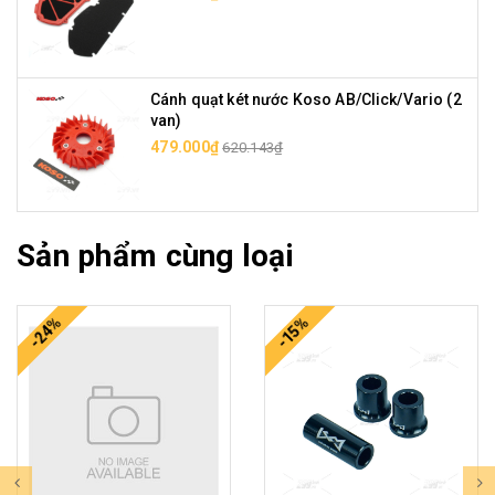
Cánh quạt két nước Koso AB/Click/Vario (2
van)
479.000₫
620.143₫
Sản phẩm cùng loại
-24%
-15%