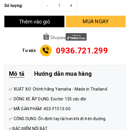
Số lượng:
-
+
MUA NGAY
Thêm vào giỏ
0936.721.299
Tư vấn
Mô tả
Hướng dẫn mua hàng
✅ XUẤT XỨ: Chính hãng Yamaha - Made in Thailand
✅ DÒNG XE ÁP DỤNG: Exciter 135 các đời
✅ MÃ SẢN PHẨM: 4S3-F1513-00
✅ CÔNG DỤNG: Ổn định tay lái hơn khi đi trên đường.
✅ĐẶC ĐIỂM NỔI BẬT: