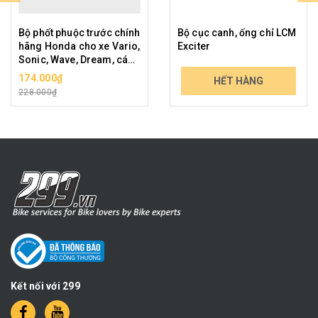
Bộ phốt phuộc trước chính
Bộ cục canh, ống chỉ LCM
hãng Honda cho xe Vario,
Exciter
Sonic, Wave, Dream, các
xe phổ thông cỡ nhỏ
174.000₫
119.000₫
HẾT HÀNG
228.000₫
139.230₫
Kết nối với 299