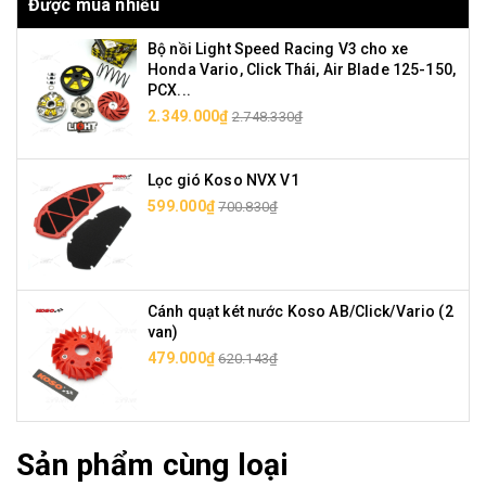
Được mua nhiều
Bộ nồi Light Speed Racing V3 cho xe
Honda Vario, Click Thái, Air Blade 125-150,
PCX...
2.349.000₫
2.748.330₫
Lọc gió Koso NVX V1
599.000₫
700.830₫
Cánh quạt két nước Koso AB/Click/Vario (2
van)
479.000₫
620.143₫
Sản phẩm cùng loại