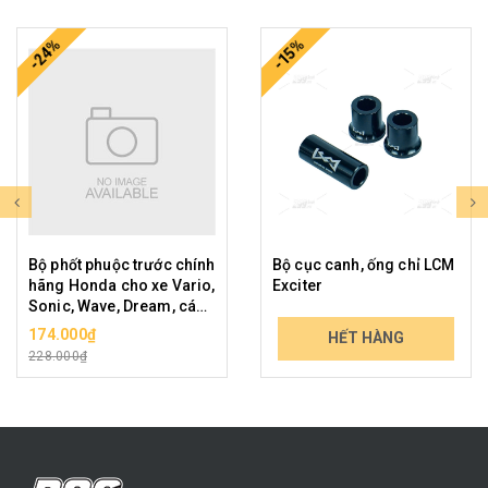
-24%
-15%
Bộ phốt phuộc trước chính
Bộ cục canh, ống chỉ LCM
hãng Honda cho xe Vario,
Exciter
Sonic, Wave, Dream, các
xe phổ thông cỡ nhỏ
174.000₫
119.000₫
HẾT HÀNG
228.000₫
139.230₫