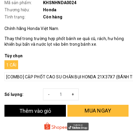
Mã sản phẩm:
KHSNHNDA0024
Thương hiệu:
Honda
Tình trạng:
Còn hàng
Chính hãng Honda Việt Nam.
Thay thế trong trường hợp phốt bánh xe quá cũ, rách, hư hỏng
khiến bụi bẩn và nước lọt vào bên trong bánh xe.
Tùy chọn
1 CÁI
[COMBO] CẶP PHỐT CAO SU CHẮN BỤI HONDA 21X37X7 (BÁNH T
Số lượng:
-
+
MUA NGAY
Thêm vào giỏ