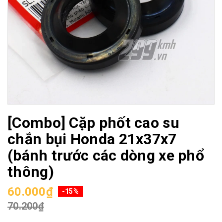
[Combo] Cặp phốt cao su
chắn bụi Honda 21x37x7
(bánh trước các dòng xe phổ
thông)
60.000₫
-15%
70.200₫